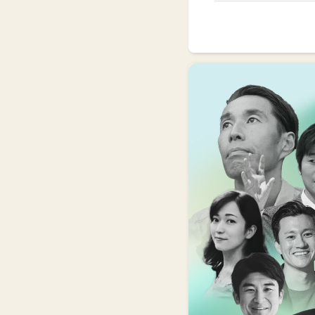
講
3ヶ月でビジネ
第一線の起業
社会課題に向き