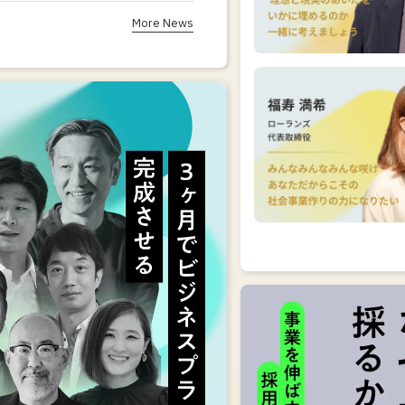
More News
座のポイント
スプランを完成させ
る
家メンターと伴走し
ながら磨く
合う仲間と3ヶ月と
もに歩む
講座のポイン
事業の壁を突破する「
間
採用ミスマッチを生まな