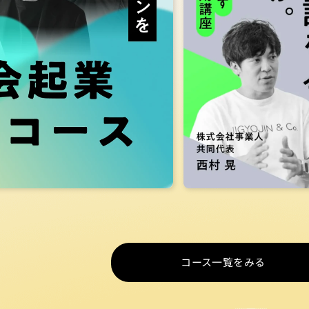
心を動かす採用メッセー
陣（第一線の起業家/経営
者/マーケター）
西村 
株式会社事業人 共同代
詳しくみる
詳しくみる
コース一覧をみる