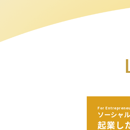
For Entreprene
ソーシャ
起業し