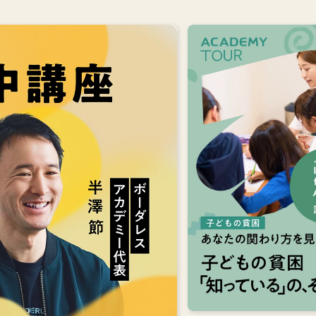
講座のポイン
子どもの貧困の本質を現
座のポイント
NPO経営のリアルに両面
の社会起業メソッド
を学ぶ
あなたなりの関わり方を
を実践ワークで深掘
りする
向き合う仲間と出会
い、ともに学ぶ
石神駿
Learning for All 副代表理
詳しくみる