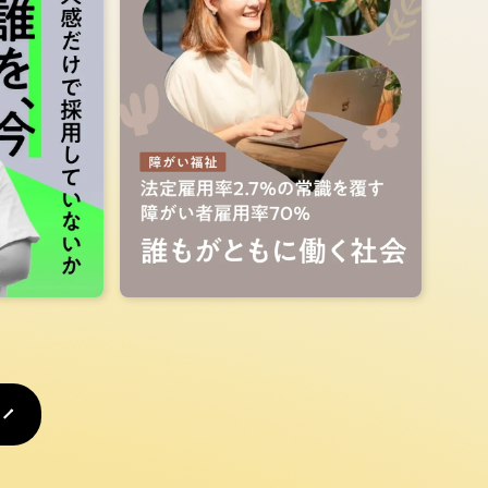
ジを作り
上げる
晃
福寿 満希
表
株式会社ローランズ 代表取締役
詳しくみる