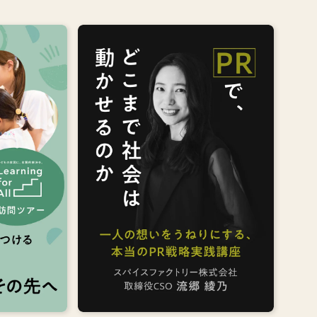
ト
講座のポイント
場で知る
広報を、経営戦略として捉え直す
から触れ
存在意義から、PRメッセージを設
る
計する
言語化す
ステークホルダーを巻き込む戦略
る
を描く
流郷 綾乃
一
スパイスファクトリー株式会社 取
事
締役CSO
詳しくみる