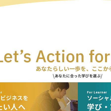
Let’s Action
for
あなたらしい一歩を、ここか
あなたに合った学びを選ぶ
ur
For Learner
ルビジネスを
ソーシャ
たい人へ
学び・