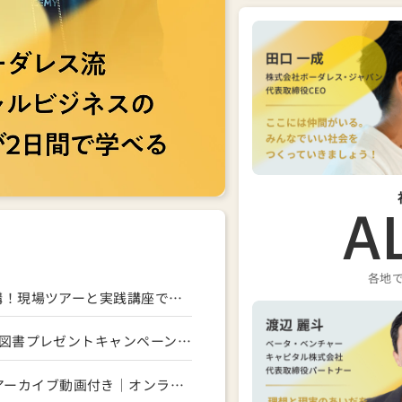
半澤節
アカデミー 代表
詳しくみる
A
各地
7つの新コースを開講！現場ツアーと実践講座で社会起業の入口から事業成長までを支援
【残り10名様】推薦図書プレゼントキャンペーン!!｜募集期間~7/14まで
【6/11(木)19:30-】アーカイブ動画付き｜オンライン説明会＋卒業生座談会