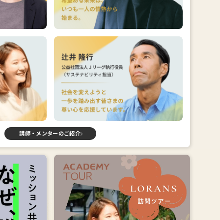
講師・メンターのご紹介
ト
講座のポイント
最初の仲
障がい者雇用率70%の現場に触れ
」を探す
る
い仲間像
希望が生まれる仕組みを紐解く
を描く
創業12年の挑戦と試行錯誤を聞く