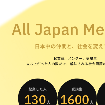
All Japan M
日本中の仲間と、社会を変え
起業家、メンター、受講生。
立ち上がった人の数だけ、
解決される社会問題
起業した人
受講生
130
1600
人
人