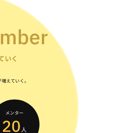
ember
ていく
が増えていく。
メンター
20
人