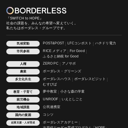
『SWITCH to HOPE』
社会の課題を、みんなの希望へ変えていく。
私たちはボーダレス・グループです。
POST&POST
LFCコンポスト
ハチドリ電力
気候変動
RICE メディア
For Good
市民参画
ふるさと納税 for Good
ZERO PC
アノサポ
人権
ボーダレス・グリーンズ
農業
ボーダレスハウス
ボーダレスビジット
多文化共生
むすびば
夢中教室
小さな森の学童
教育・子育て
UNROOF
いえとしごと
就労機会
公民連携室
地域課題
コシツ
国内の貧困
ボーダレスアカデミー
起業支援・人材育成
次世代リーダー育成プログラム「HOPE」