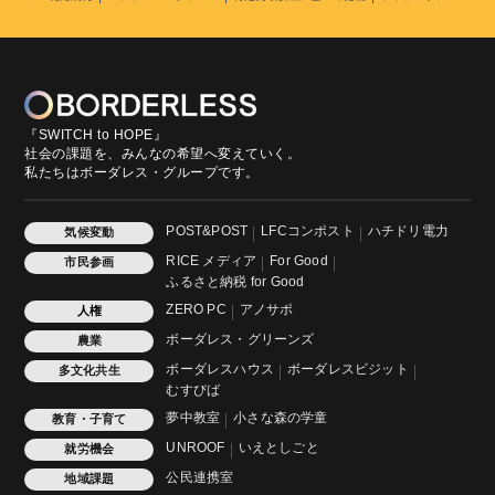
『SWITCH to HOPE』
社会の課題を、みんなの希望へ変えていく。
私たちはボーダレス・グループです。
POST&POST
LFCコンポスト
ハチドリ電力
気候変動
RICE メディア
For Good
市民参画
ふるさと納税 for Good
ZERO PC
アノサポ
人権
ボーダレス・グリーンズ
農業
ボーダレスハウス
ボーダレスビジット
多文化共生
むすびば
夢中教室
小さな森の学童
教育・子育て
UNROOF
いえとしごと
就労機会
公民連携室
地域課題