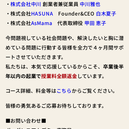
・
株式会社中川
創業者兼従業員
中川雅也
・株式会社
HASUNA
Founder&CEO
白木夏子
・株式会社
AsMama
代表取締役
甲田 恵子
今問題視している社会問題や、解決したいと胸に潜
めている問題に行動する皆様を全力で４ヶ月間サポ
ートさせていただきます。
私たちは、本気で応援しているからこそ、
卒業後半
年以内の起業で
授業料全額返金
しています。
コース詳細、料金等は
こちら
からご覧ください。
皆様の勇気あるご応募お待ちしております。
■お問い合わせ■