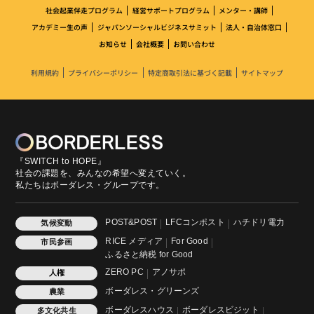
社会起業伴走プログラム
経営サポートプログラム
メンター・講師
アカデミー生の声
ジャパンソーシャルビジネスサミット
法人・自治体窓口
お知らせ
会社概要
お問い合わせ
利用規約
プライバシーポリシー
特定商取引法に基づく記載
サイトマップ
『SWITCH to HOPE』
社会の課題を、みんなの希望へ変えていく。
私たちはボーダレス・グループです。
POST&POST
LFCコンポスト
ハチドリ電力
気候変動
RICE メディア
For Good
市民参画
ふるさと納税 for Good
ZERO PC
アノサポ
人権
ボーダレス・グリーンズ
農業
ボーダレスハウス
ボーダレスビジット
多文化共生