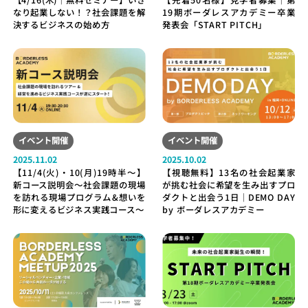
【4/16(木)｜無料セミナー】いき
【先着50名様】見学者募集｜第
なり起業しない！？社会課題を解
19期ボーダレスアカデミー卒業
決するビジネスの始め方
発表会「START PITCH」
イベント開催
イベント開催
2025.11.02
2025.10.02
【11/4(火)・10(月)19時半〜】
【視聴無料】13名の社会起業家
新コース説明会〜社会課題の現場
が挑む社会に希望を生み出すプロ
を訪れる現場プログラム&想いを
ダクトと出会う1日｜DEMO DAY
形に変えるビジネス実践コース〜
by ボーダレスアカデミー