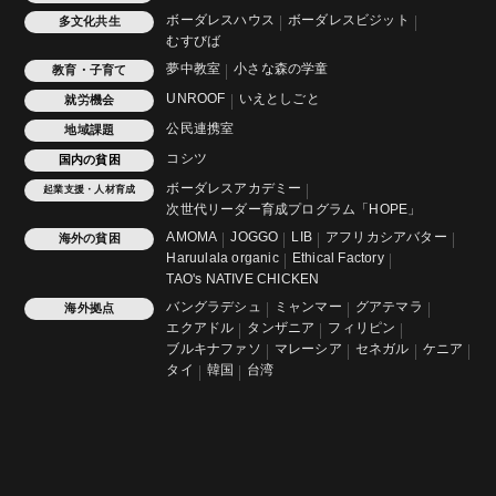
ボーダレスハウス
ボーダレスビジット
多文化共生
むすびば
夢中教室
小さな森の学童
教育・子育て
UNROOF
いえとしごと
就労機会
公民連携室
地域課題
コシツ
国内の貧困
ボーダレスアカデミー
起業支援・人材育成
次世代リーダー育成プログラム「HOPE」
AMOMA
JOGGO
LIB
アフリカシアバター
海外の貧困
Haruulala organic
Ethical Factory
TAO's NATIVE CHICKEN
バングラデシュ
ミャンマー
グアテマラ
海外拠点
エクアドル
タンザニア
フィリピン
ブルキナファソ
マレーシア
セネガル
ケニア
タイ
韓国
台湾