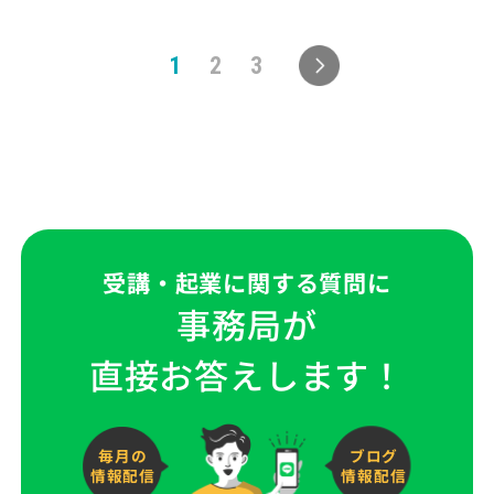
投
1
2
3
稿
の
ペ
ー
ジ
送
り
受講・起業に関する質問に
事務局が
直接お答えします！
毎月の
ブログ
情報配信
情報配信