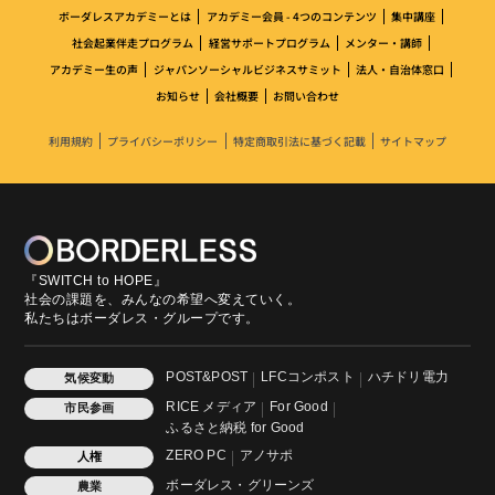
ボーダレスアカデミーとは
アカデミー会員 - 4つのコンテンツ
集中講座
社会起業伴走プログラム
経営サポートプログラム
メンター・講師
アカデミー生の声
ジャパンソーシャルビジネスサミット
法人・自治体窓口
お知らせ
会社概要
お問い合わせ
利用規約
プライバシーポリシー
特定商取引法に基づく記載
サイトマップ
『SWITCH to HOPE』
社会の課題を、みんなの希望へ変えていく。
私たちはボーダレス・グループです。
POST&POST
LFCコンポスト
ハチドリ電力
気候変動
RICE メディア
For Good
市民参画
ふるさと納税 for Good
ZERO PC
アノサポ
人権
ボーダレス・グリーンズ
農業