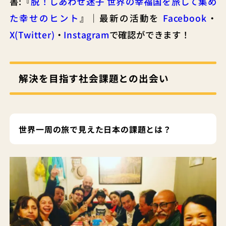
書:『
脱！しあわせ迷子 世界の幸福国を旅して集め
た幸せのヒント
』｜最新の活動を
Facebook
・
X(Twitter)
・
Instagram
で確認ができます！
解決を目指す社会課題との出会い
世界一周の旅で見えた日本の課題とは？