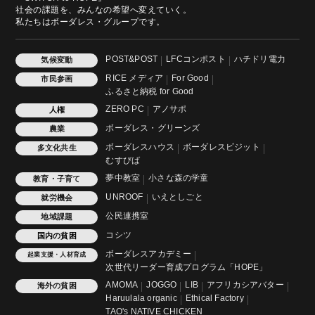
社会の課題を、みんなの希望へ変えていく。
私たちはボーダレス・グループです。
POST&POST
LFCコンポスト
ハチドリ電力
気候変動
RICE メディア
For Good
市民参画
ふるさと納税 for Good
ZERO PC
アノサポ
人権
ボーダレス・グリーンズ
農業
ボーダレスハウス
ボーダレスビジット
多文化共生
むすびば
夢中教室
小さな森の学童
教育・子育て
UNROOF
いえとしごと
就労機会
公民連携室
地域課題
コシツ
国内の貧困
ボーダレスアカデミー
起業支援・人材育成
次世代リーダー育成プログラム「HOPE」
AMOMA
JOGGO
LIB
アフリカシアバター
海外の貧困
Haruulala organic
Ethical Factory
TAO's NATIVE CHICKEN