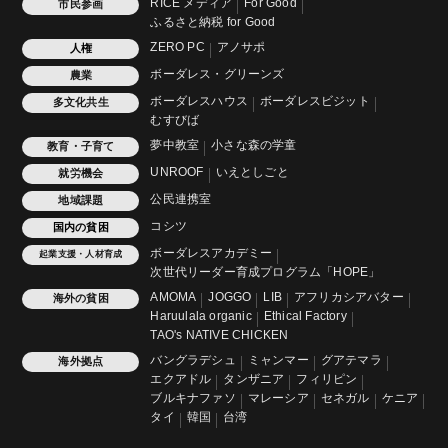
RICE メディア
For Good
市民参画
ふるさと納税 for Good
ZERO PC
アノサポ
人権
ボーダレス・グリーンズ
農業
ボーダレスハウス
ボーダレスビジット
多文化共生
むすびば
夢中教室
小さな森の学童
教育・子育て
UNROOF
いえとしごと
就労機会
公民連携室
地域課題
コシツ
国内の貧困
ボーダレスアカデミー
起業支援・人材育成
次世代リーダー育成プログラム「HOPE」
AMOMA
JOGGO
LIB
アフリカシアバター
海外の貧困
Haruulala organic
Ethical Factory
TAO's NATIVE CHICKEN
バングラデシュ
ミャンマー
グアテマラ
海外拠点
エクアドル
タンザニア
フィリピン
ブルキナファソ
マレーシア
セネガル
ケニア
タイ
韓国
台湾