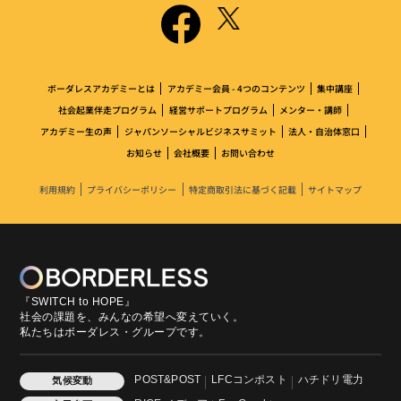
ボーダレスアカデミーとは
アカデミー会員 - 4つのコンテンツ
集中講座
社会起業伴走プログラム
経営サポートプログラム
メンター・講師
アカデミー生の声
ジャパンソーシャルビジネスサミット
法人・自治体窓口
お知らせ
会社概要
お問い合わせ
利用規約
プライバシーポリシー
特定商取引法に基づく記載
サイトマップ
『SWITCH to HOPE』
社会の課題を、みんなの希望へ変えていく。
私たちはボーダレス・グループです。
POST&POST
LFCコンポスト
ハチドリ電力
気候変動