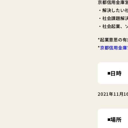
京都信用金庫営
・解決したい
・社会課題解
・社会起業、
*起業意思の
*
京都信用金庫
◾️日時
2021年11月1
◾️場所