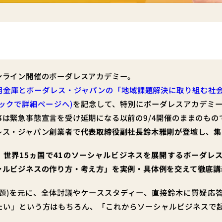
ンライン開催のボーダレスアカデミー。
用金庫とボーダレス・ジャパンの「地域課題解決に取り組む社
ックで詳細ページへ)
を記念して、特別にボーダレスアカデミ
事は緊急事態宣言を受け延期になる以前の9/4開催のままのもの
レス・ジャパン創業者で
代表取締役副社長鈴木雅剛が登壇
し、集
、
世界15ヵ国で41のソーシャルビジネスを展開するボーダレ
ャルビジネスの作り方・考え方」を実例・具体例を交えて徹底講
課題)を元に、全体討議やケーススタディー、直接鈴木に質疑応
たい」という方はもちろん、「これからソーシャルビジネスで