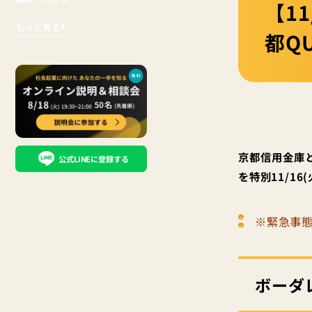
【1
もっと見る
+
都Q
京都信用金庫
公式LINEに登録する
を特別11/16
※緊急事態
ボーダレ