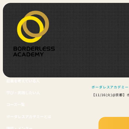
起業を考えている人
ボーダレスアカデミー
学び・実践したい人
【11/16(火)@京
コース一覧
ボーダレスアカデミーとは
講師・メンター