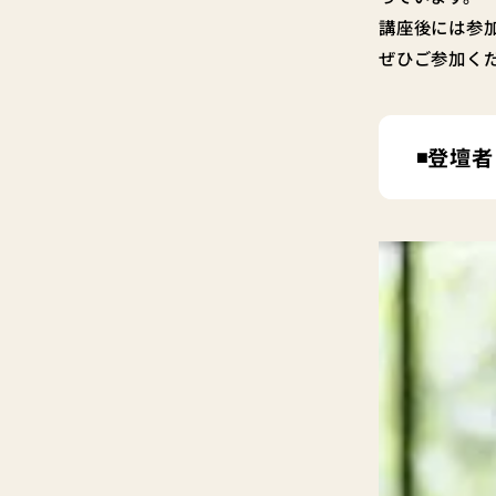
講座後には参
ぜひご参加く
◾️登壇者