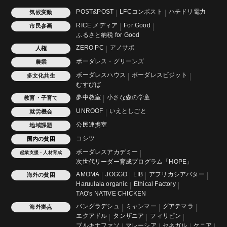
POST&POST
LFCコンポスト
ハチドリ電力
気候変動
RICE メディア
For Good
市民参画
ふるさと納税 for Good
ZERO PC
アノサポ
人権
ボーダレス・グリーンズ
農業
ボーダレスハウス
ボーダレスビジット
多文化共生
むすびば
夢中教室
小さな森の学童
教育・子育て
UNROOF
いえとしごと
就労機会
公民連携室
地域課題
コシツ
国内の貧困
ボーダレスアカデミー
起業支援・人材育成
次世代リーダー育成プログラム「HOPE」
AMOMA
JOGGO
LIB
アフリカシアバター
海外の貧困
Haruulala organic
Ethical Factory
TAO's NATIVE CHICKEN
バングラデシュ
ミャンマー
グアテマラ
海外拠点
エクアドル
タンザニア
フィリピン
ブルキナファソ
マレーシア
セネガル
ケニア