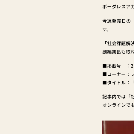
ボーダレスア
今週発売日の
す。
「社会課題解
副編集長も取
■掲載号 ：2
■コーナー：フ
■タイトル：
記事内では「
オンラインで